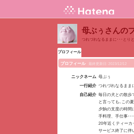
母ぶぅさんの
つれづれなるままに･･･とり
プロフィール
プロフィール
最終更新日:
2023/12/12
ニックネーム
母ぶぅ
一行紹介
つれづれなるままに
自己紹介
毎日の犬との散歩
と言っても､この
夕餉の支度の時間
手料理、手仕事･･･
20年近くティー
サービス終了に伴