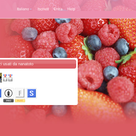
Italiano
Iscriviti
Entra
Help
zi usati da nanatoto