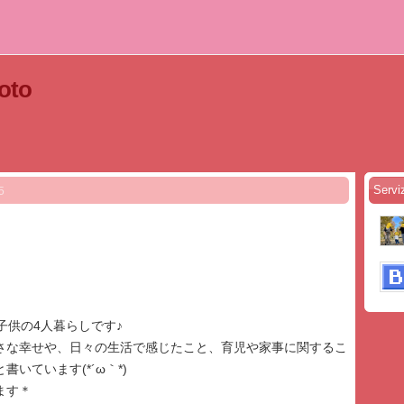
toto
Servi
5
子供の4人暮らしです♪
さな幸せや、日々の生活で感じたこと、育児や家事に関するこ
います(⁠*⁠´⁠ω⁠｀⁠*⁠)
ます＊