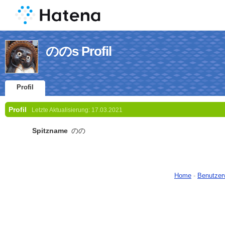
ののs Profil
Profil
Profil
Letzte Aktualisierung:
17.03.2021
Spitzname
のの
Home
-
Benutzer