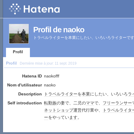
Profil de naoko
トラベルライターを本業にしたい、いろいろライターで
Profil
Profil
Dernière mise à jour:
11 sept. 2019
Hatena ID
naokofff
Nom d'utilisateur
naoko
Description
トラベル
ライター
を
本業
にしたい、いろいろ
ラ
Self introduction
転勤族
の妻で、二児の
ママ
で、
フリーランサー
ネットショップ
運営
代行業や、
トラベル
ライタ
ー
をやってい
ます
。