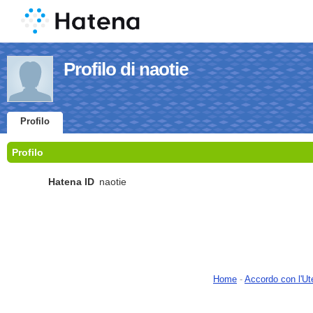
Profilo di naotie
Profilo
Profilo
Hatena ID
naotie
Home
-
Accordo con l'Ut