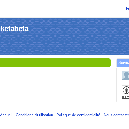
F
uketabeta
Servic
Accueil
-
Conditions d'utilisation
-
Politique de confidentialité
-
Nous contacter