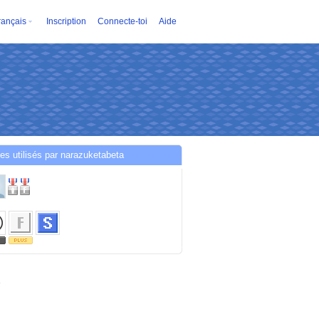
rançais
Inscription
Connecte-toi
Aide
es utilisés par narazuketabeta