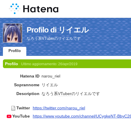
Profilo di リイエル
なろう系VTuberのリイエルです
Profilo
Profilo
Ultimo aggiornamento:
26/apr/2019
Hatena ID
narou_riel
Soprannome
リイエル
Description
なろう系
VTuber
のリイエルです
Twitter
https://twitter.com/narou_riel
YouTube
https://www.youtube.com/channel/UCygkeNT-BbyC