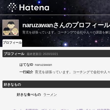
naruzawanさんのプロフィール
育児を頑張っています。コーチングで会社や人々の課題を解
プロフィール
プロフィール
最終更新日:
2020/10/21
はてなID
naruzawan
一行紹介
育児
を頑張ってい
ます
。
コーチング
で
会社
や人
好きなもの
好きな食べもの
ラーメン