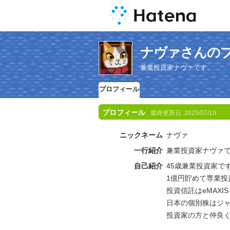
ナヴァさんの
兼業投資家ナヴァです。
プロフィール
プロフィール
最終更新日:
2025/07/19
ニックネーム
ナヴァ
一行紹介
兼業投資家ナヴァ
自己紹介
45歳兼業投資家で
1億円貯めて専業
投資信託はeMAXIS
日本の個別株はジ
投資家の方と仲良