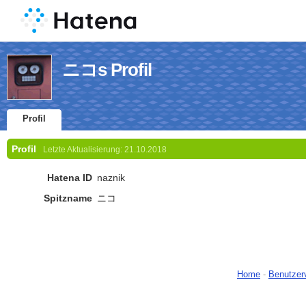
ニコs Profil
Profil
Profil
Letzte Aktualisierung:
21.10.2018
Hatena ID
naznik
Spitzname
ニコ
Home
-
Benutzer