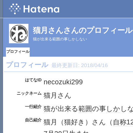
猫月さんさんのプロフィール
猫が出来る範囲の事しかしない
プロフィール
プロフィール
最終更新日:
2018/04/16
はてなID
necozuki299
ニックネーム
猫月さん
一行紹介
猫が出来る
範囲
の事
しか
し
自己紹介
猫月（猫好き）さん（
自称
1