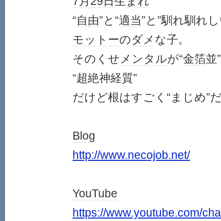
7月29日
生
まれ
“
自由
”と“
適当
”と”馴れ馴れし
モットー
の
ダメ
な子。
そのくせ
メンタル
が“
金箔
並
“超絶神経質”
だけど根はすごく“まじめ”
Blog
http://www.necojob.net/
YouTube
https://www.youtube.com/