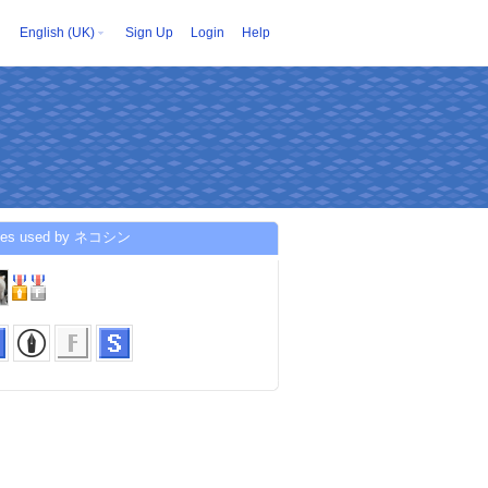
English (UK)
Sign Up
Login
Help
ices used by ネコシン