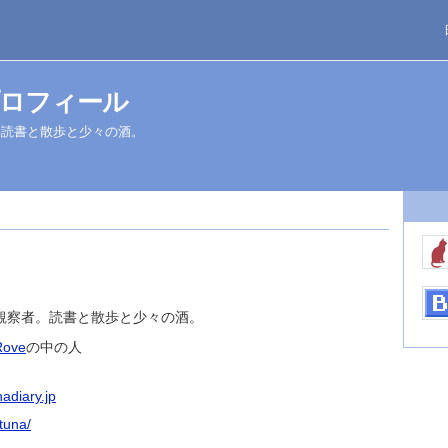
ロフィール
。読書と散歩と少々の酒。
観察者。読書と散歩と少々の酒。
Rove
の中の人
adiary.jp
tuna/