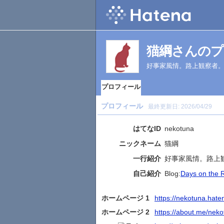
猫綱さんのプ
好事家風情。路上観察者
プロフィール
プロフィール
最終更新日:
2026/04/29
はてなID
nekotuna
ニックネーム
猫綱
一行紹介
好事家風情。路上
自己紹介
Blog:
Days on the 
ホームページ 1
https://nekotuna.haten
ホームページ 2
https://about.me/neko