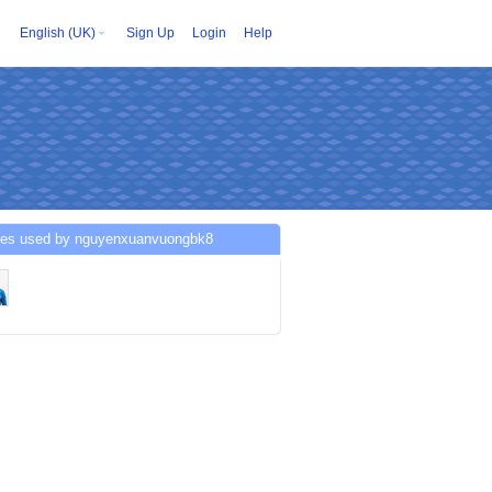
English (UK)
Sign Up
Login
Help
ces used by nguyenxuanvuongbk8