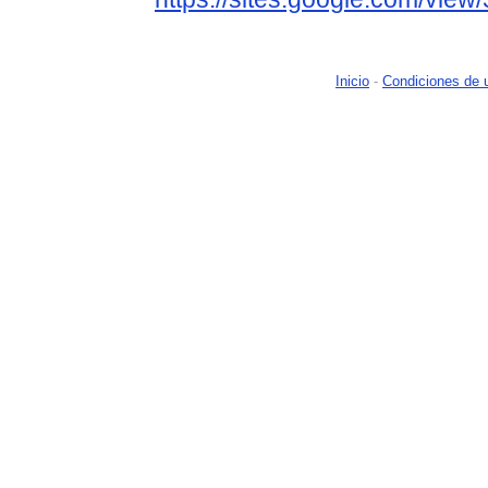
Inicio
-
Condiciones de 