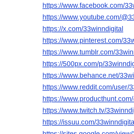
https://www.facebook.com/33w
https://www.youtube.com/@33
https://x.com/33winndigital
https://www.pinterest.com/33w
https://www.tumblr.com/33winn
https://500px.com/p/33winndig
https://www.behance.net/33wi
https://www.reddit.com/user/3
https://www.producthunt.com
https://www.twitch.tv/33winndi
https://issuu.com/33winndigita
https://sites.google.com/view/