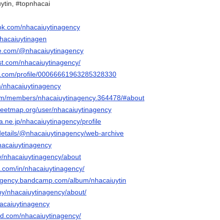
ytin, #topnhacai
ok.com/nhacaiuytinagency
/nhacaiuytinagen
be.com/@nhacaiuytinagency
est.com/nhacaiuytinagency/
er.com/profile/00066661963285328330
m/nhacaiuytinagency
.com/members/nhacaiuytinagency.364478/#about
reetmap.org/user/nhacaiuytinagency
na.ne.jp/nhacaiuytinagency/profile
/details/@nhacaiuytinagency/web-archive
nhacaiuytinagency
tv/nhacaiuytinagency/about
n.com/in/nhacaiuytinagency/
nagency.bandcamp.com/album/nhacaiuytin
by/nhacaiuytinagency/about/
hacaiuytinagency
ud.com/nhacaiuytinagency/