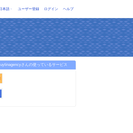
日本語
ユーザー登録
ログイン
ヘルプ
aiuytinagencyさんの使っているサービス