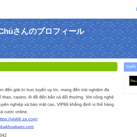
rang Chủさんのプロフィール
Vip6
ểm đến giải trí trực tuyến uy tín, mang đến trải nghiệm đa
 thao, casino, lô đề đến bắn cá đổi thưởng. Với công nghệ
huyên nghiệp và bảo mật cao, VIP66 khẳng định vị thế hàng
cá cược online.
ttps://vip66.za.com/
//nhakhoakami.com
342