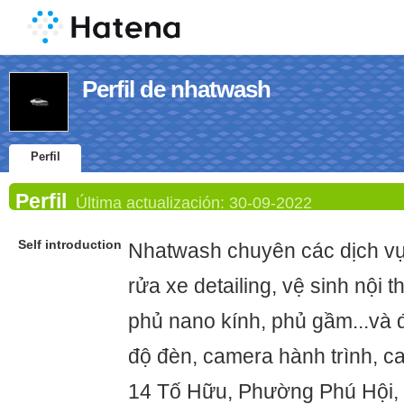
Perfil de nhatwash
Perfil
Perfil
Última actualización:
30-09-2022
Self introduction
Nhatwash chuyên các dịch v
rửa xe detailing, vệ sinh nội 
phủ nano kính, phủ gầm...và 
độ đèn, camera hành trình, c
14 Tố Hữu, Phường Phú Hội,