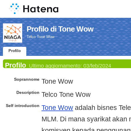
Profilo di Tone Wow
Telco Tone Wow
Profilo
Profilo
Ultimo aggiornamento:
03/feb/2024
Soprannome
Tone Wow
Description
Telco Tone Wow
Self introduction
Tone Wow
adalah bisnes Tel
MLM. Di mana syarikat akan
komisyen kepada penggunan