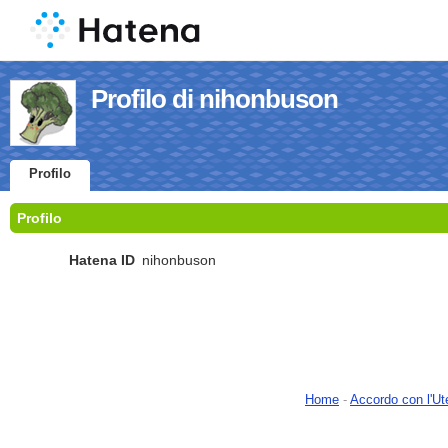
Profilo di nihonbuson
Profilo
Profilo
Hatena ID
nihonbuson
Home
-
Accordo con l'Ut