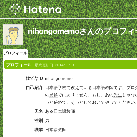
nihongomemoさんのプロフ
プロフィール
プロフィール
最終更新日:
2014/09/19
はてなID
nihongomemo
自己紹介
日本語学校
で教えている
日本語教師
です。
ブロ
の
見解
ではありません。もし、あの
先生
じゃな
っと秘めて、そっとしておいてやってください
氏名
ある
日本語教師
性別
男
職業
日本語教師