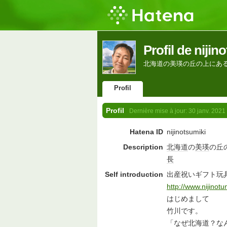
Profil de nijin
北海道の美瑛の丘の上にあ
Profil
Profil
Dernière mise à jour:
30 janv. 2021
Hatena ID
nijinotsumiki
Description
北海道
の
美瑛
の丘
長
Self introduction
出産祝いギフト玩
http://www.nijinotu
はじめまして
竹川です。
「なぜ北海道？な