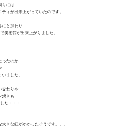
周りには
ニティが出来上がっていたのです。
冬にと加わり
りで美術館が出来上がりました。
たったのか
か
まいました。
い交わりや
ン焼きも
でした・・・
、
な大きな虹がかかったそうです。。。