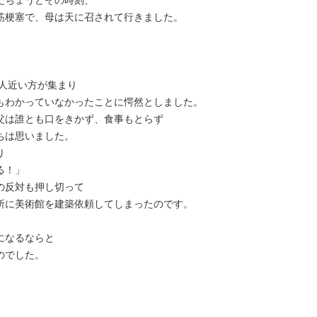
たちょうどその時刻、
筋梗塞で、母は天に召されて行きました。
0人近い方が集まり
もわかっていなかったことに愕然としました。
父は誰とも口をきかず、食事もとらず
ちは思いました。
り
る！」
の反対も押し切って
所に美術館を建築依頼してしまったのです。
になるならと
のでした。