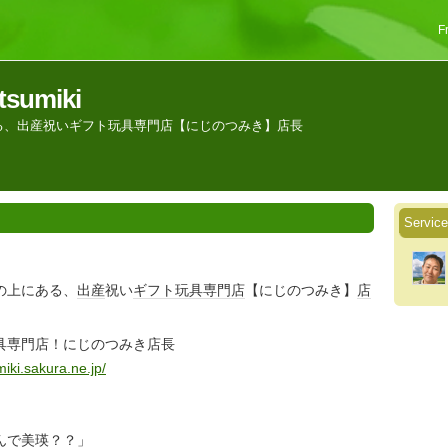
F
otsumiki
る、出産祝いギフト玩具専門店【にじのつみき】店長
Service
の上にある、
出産
祝い
ギフト
玩具
専門店
【にじのつみき】
店
具専門店！にじのつみき店長
miki.sakura.ne.jp/
んで美瑛？？」