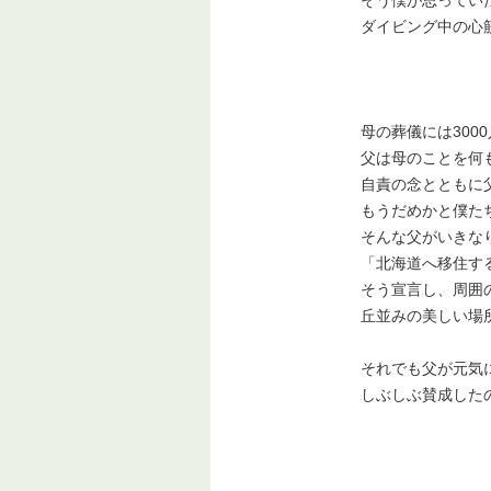
そう僕が思ってい
ダイビング中の心
母の葬儀には300
父は母のことを何
自責の念とともに
もうだめかと僕た
そんな父がいきな
「北海道へ移住す
そう宣言し、周囲
丘並みの美しい場
それでも父が元気
しぶしぶ賛成した