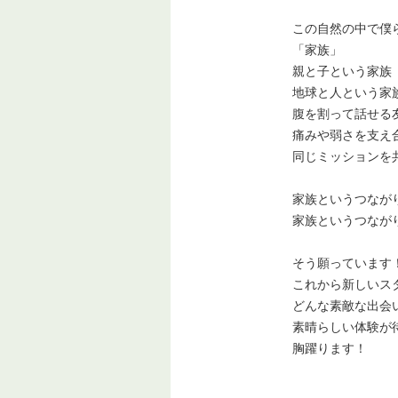
この自然の中で僕
「家族」
親と子という家族
地球と人という家
腹を割って話せる
痛みや弱さを支え
同じミッションを
家族というつなが
家族というつなが
そう願っています
これから新しいス
どんな素敵な出会
素晴らしい体験が
胸躍ります！