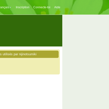
rançais
Inscription
Connecte-toi
Aide
s utilisés par nijinotsumiki