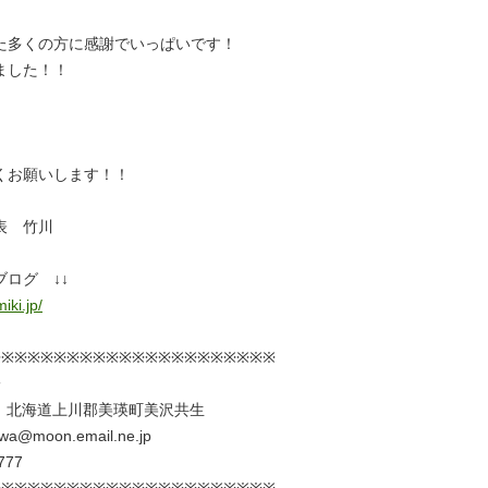
た多くの方に感謝でいっぱいです！
ました！！
くお願いします！！
表 竹川
ログ ↓↓
iki.jp/
※※※※※※※※※※※※※※※※※※※※※※
一
36 北海道上川郡美瑛町美沢共生
wa@moon.email.ne.jp
7777