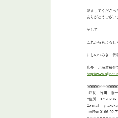
励ましてくださっ
ありがとうござい
そして
これからもよろし
にじのつみき 代
店長 北海道移住ブ
http://www.nijinotum
※※※※※※※※※
□店長 竹川 陽
□住所 071-02
□e-mail y.takeka
□tel/fax 0166-92-