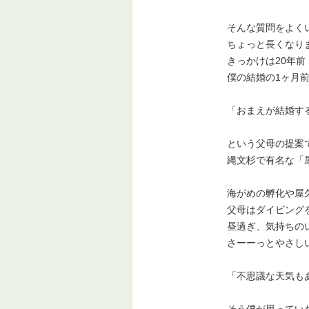
そんな質問をよく
ちょっと長くなり
きっかけは20年前
僕の結婚の1ヶ月
「おまえが結婚す
という父母の提案
縄文杉で有名な「
海がめの孵化や屋
父母はダイビング
昼過ぎ、気持ちの
さーーっとやさし
「不思議な天気も