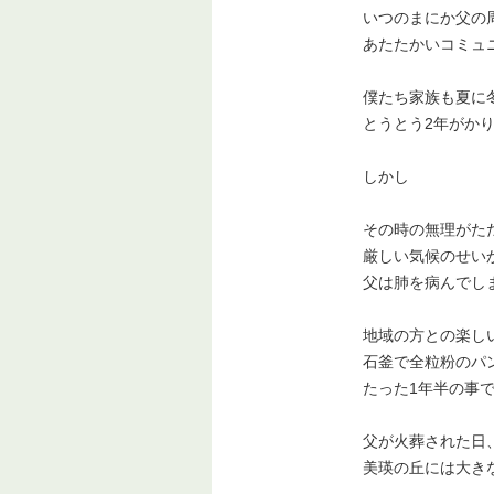
いつのまにか父の
あたたかいコミュ
僕たち家族も夏に
とうとう2年がか
しかし
その時の無理がた
厳しい気候のせい
父は肺を病んでし
地域の方との楽し
石釜で全粒粉のパ
たった1年半の事
父が火葬された日
美瑛の丘には大き