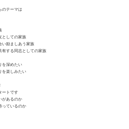
らのテーマは
族
友としての家族
合い励ましあう家族
共有する同志としての家族
りを深めたい
りを楽しみたい
！
タートです
いがあるのか
待っているのか