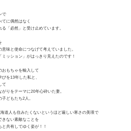
ンで
べてに偶然はなく
る「必然」と受け止めています。
を
意味と使命につなげて考えていました。
ミッション」がはっきり見えたのです！
おもちゃを輸入して
びを13年した私と、
して
がりをテーマに20年心砕いた妻。
子どもたち2人。
海道人も住みたくないというほど厳しい寒さの美瑛で
きない素敵なことを
と共有してゆく姿が！！