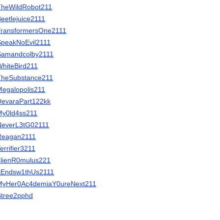
/TheWildRobot211
Beetlejuice2111
/TransformersOne2111
/SpeakNoEvil2111
/Samandcolby2111
WhiteBird211
/TheSubstance211
/Megalopolis211
/DevaraPart122kk
/My0ld4ss211
/NeverL3tG02111
/Reagan2111
errifier3211
/4lienR0mulus221
/ItEndsw1thUs2111
m/MyHer0Ac4demiaY0ureNext211
/Stree2pphd