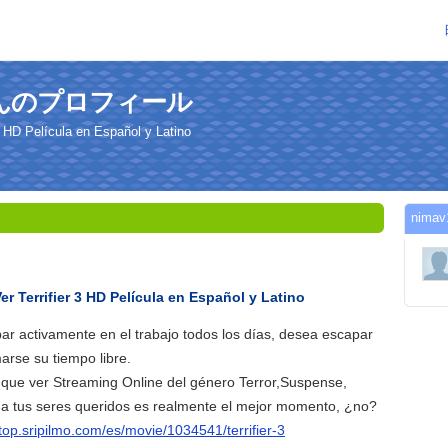
9さんのプロフィール
 HD Película en Español y Latino
nim
 Terrifier 3 HD Película en Español y Latino
ar activamente en el trabajo todos los días, desea escapar
marse su tiempo libre.
que ver Streaming Online del género Terror,Suspense,
 a tus seres queridos es realmente el mejor momento, ¿no?
/top.sripilmo.com/es/movie/1034541/terrifier-3