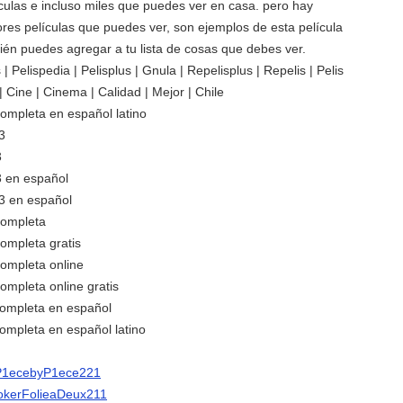
culas e incluso miles que puedes ver en casa. pero hay
res películas que puedes ver, son ejemplos de esta película
bién puedes agregar a tu lista de cosas que debes ver.
 Pelispedia | Pelisplus | Gnula | Repelisplus | Repelis | Pelis
x | Cine | Cinema | Calidad | Mejor | Chile
 completa en español latino
3
3
3 en español
 3 en español
 completa
 completa gratis
 completa online
 completa online gratis
 completa en español
 completa en español latino
m/P1ecebyP1ece221
/jokerFolieaDeux211