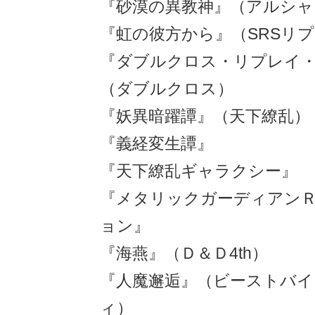
『砂漠の異教神』（アルシャー
『虹の彼方から』（SRSリ
『ダブルクロス・リプレイ
（ダブルクロス）
『妖異暗躍譚』（天下繚乱）
『義経変生譚』
『天下繚乱ギャラクシー』
『メタリックガーディアン
ョン』
『海燕』（Ｄ＆Ｄ4th）
『人魔邂逅』（ビーストバ
ィ）