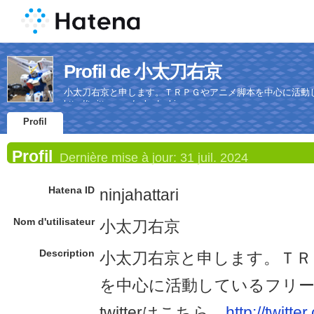
Profil de 小太刀右京
小太刀右京と申します。ＴＲＰＧやアニメ脚本を中心に活動して
http://twitter.com/u_kodachi
Profil
Profil
Dernière mise à jour:
31 juil. 2024
Hatena ID
ninjahattari
Nom d'utilisateur
小太刀右京
Description
小太刀右京と申します。ＴＲ
を中心に活動しているフリ
twitterはこちら。
http://twitt