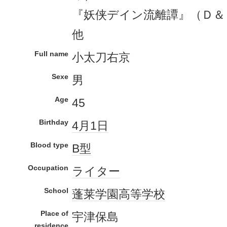
『妖侠デイン流離譚』（Ｄ＆Ｄ
他
Full name
小太刀右京
Sexe
男
Age
45
Birthday
4月1日
Blood type
B型
Occupation
ライター
School
蓬莱学園
高等学校
Place of
宇津保島
residence