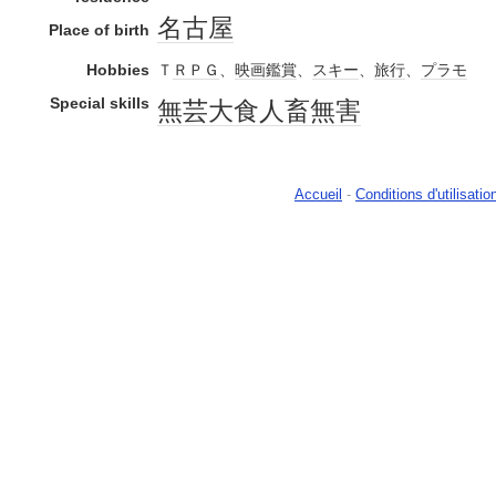
名古屋
Place of birth
Hobbies
Ｔ
ＲＰＧ
、
映画鑑賞
、
スキー
、
旅行
、
プラモ
Special skills
無芸大食
人畜無害
Accueil
-
Conditions d'utilisatio