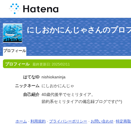
にしおかにんじゃさんのプロ
プロフィール
プロフィール
最終更新日:
2025/02/11
はてなID
nishiokaninja
ニックネーム
にしおかにんじゃ
自己紹介
40歳代後半でセミリタイア。
節約系セミリタイアの備忘録ブログです(^^)
ホーム
-
利用規約
-
プライバシーポリシー
-
お問い合わせ
-
特定商取