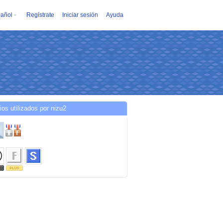
añol
Regístrate
Iniciar sesión
Ayuda
ios utilizados por nizu2