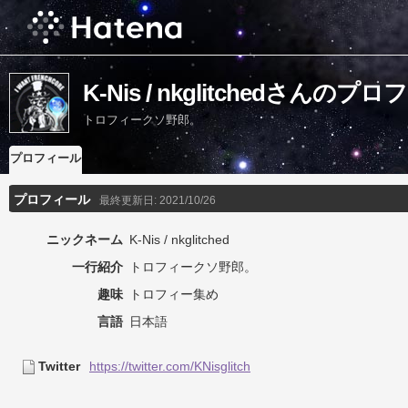
K-Nis / nkglitchedさんのプ
トロフィークソ野郎。
プロフィール
プロフィール
最終更新日:
2021/10/26
ニックネーム
K-Nis / nkglitched
一行紹介
トロフィークソ野郎。
趣味
トロフィー集め
言語
日本語
Twitter
https://twitter.com/KNisglitch