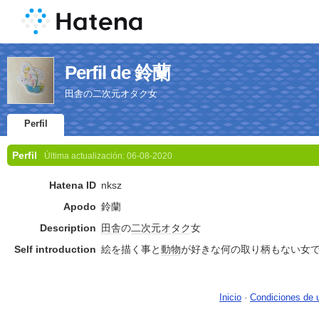
Perfil de 鈴蘭
田舎の二次元オタク女
Perfil
Perfil
Última actualización:
06-08-2020
Hatena ID
nksz
Apodo
鈴蘭
Description
田舎
の
二次元
オタク
女
Self introduction
絵を描く事と
動物
が好きな何の取り柄もない女
Inicio
-
Condiciones de 