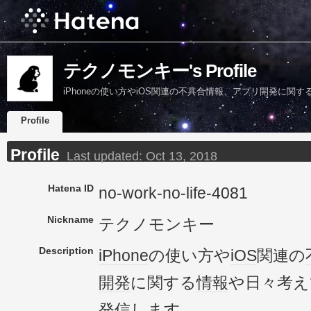
テクノモンキー's Profile
iPhoneの使い方やiOS関連の不具合情報、アプリ開発に
Profile
Profile
Last updated:
Oct 13, 2018
Hatena ID
no-work-no-life-4081
Nickname
テクノモンキー
Description
iPhone
の使い方や
iOS
関連の
開発
に関する
情報
や日々考え
発信
しま
す。