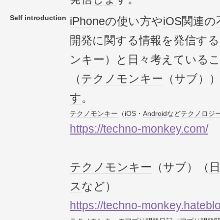
Self introduction
iPhone
の使い方や
iOS
関連の
開発
に関する
情報
を発信する
ンキー
）と日々考えている
（
テクノ
モンキー
（サブ）
す
。
テクノ
モンキー
（
iOS
・
Android
など
テクノロジ
https://techno-monkey.com/
テクノ
モンキー
（サブ）（
ス
など）
https://techno-monkey.hateblo