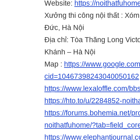
Website:
https://noithatfuho
Xưởng thi công nội thất : Xóm
Đức, Hà Nội
Địa chỉ: Tòa Thăng Long Vict
Khánh – Hà Nội
Map :
https://www.google.co
cid=10467398243040050162
https://www.lexaloffle.com/b
https://hto.to/u/2284852-noit
https://forums.bohemia.net/pr
noithatfuhome/?tab=field_cor
https://www.elephantjournal.c