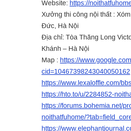
Website:
https://noithatfuho
Xưởng thi công nội thất : Xóm
Đức, Hà Nội
Địa chỉ: Tòa Thăng Long Vict
Khánh – Hà Nội
Map :
https://www.google.co
cid=10467398243040050162
https://www.lexaloffle.com/b
https://hto.to/u/2284852-noit
https://forums.bohemia.net/pr
noithatfuhome/?tab=field_cor
https://www.elephantjournal.c