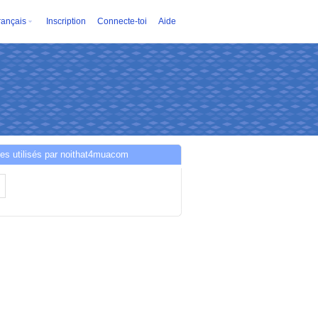
rançais
Inscription
Connecte-toi
Aide
es utilisés par noithat4muacom