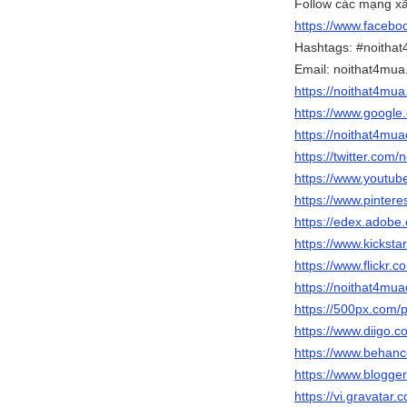
Follow các mạng xã
https://www.faceb
Hashtags: #noithat
Email: noithat4mu
https://noithat4mu
https://www.goog
https://noithat4mu
https://twitter.com
https://www.yout
https://www.pinter
https://edex.adob
https://www.kicksta
https://www.flickr
https://noithat4mu
https://500px.com
https://www.diigo.c
https://www.behan
https://www.blogg
https://vi.gravata