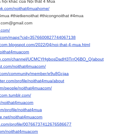
 hội khác của Nội thất 4 Mùa
ook.com/noithat4muahome/
4mua #thietkenoithat #thicongnoithat #4mua
a.com@gmail.com
a.com/
le.com/maps?cid=3576600827744067138
acom.blogspot.com/2022/04/noi-that-4-mua.html
/noithat4muacom
ube.com/channel/UCMCYHgbosDadH3TrrQ6BO_Q/about
est.com/noithat4muacom/
e.com/community/member/e9u8Gcjaa
rter.com/profile/noithat4mua/about
.com/people/noithat4muacom/
acom.tumblr.com/
/p/noithat4muacom
om/profile/noithat4mua
ce.net/noithat4muacom
er.com/profile/00766737412676586677
r.com/noithat4muacom