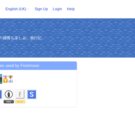
English (UK)
Sign Up
Login
Help
の捕獲も楽しみ。旅行記
ces used by Frostmoon