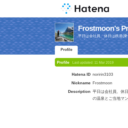
Frostmoon's Pr
平日は会社員、休日は鉄道(
メインのブログです。
Profile
Profile
Last updated:
11 Mar 2019
Hatena ID
noririn3103
Nickname
Frostmoon
Description
平日は
会社員
、
休
の
温泉
と
ご当地
マ