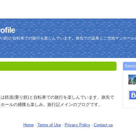
ofile
乗り鉄)と自転車での旅行を楽しんでいます。旅先での温泉とご当地マンホール
Servi
日
は
鉄道
(
乗り鉄
)と
自転車
での
旅行
を楽しんでい
ます
。旅先で
ンホール
の
捕獲
も楽しみ。
旅行記
メインの
ブログ
です。
Home
-
Terms of Use
-
Privacy Policy
-
Contact us