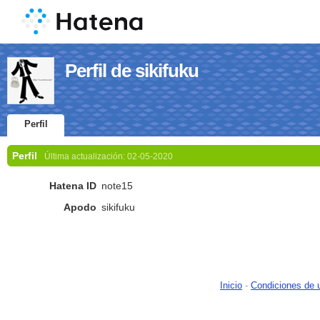
Perfil de sikifuku
Perfil
Perfil
Última actualización:
02-05-2020
Hatena ID
note15
Apodo
sikifuku
Inicio
-
Condiciones de 