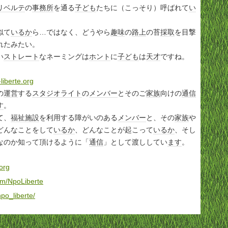
リベルテ
の
事務所
を通る
子ども
たちに（こっそり）呼ばれて
い
似て
いるか
ら…ではなく、どうやら
趣味
の
路上
の苔
採取
を目撃
れたみたい。
い
ストレート
なネーミングは
ホント
に
子ども
は
天才
ですね。
。
liberte.org
の
運営
する
スタジオ
ライト
の
メンバー
とそのご
家族
向けの
通信
す
。
て、
福祉施設
を利用する障がいのある
メンバー
と、その
家族
や
どんなことをして
いるか
、どんなことが起こって
いるか
、そし
なのか知って頂けるように「
通信
」として渡ししてい
ます
。
org
om/NpoLiberte
npo_liberte/