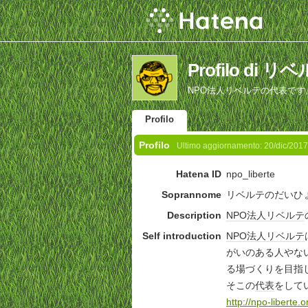
Profilo d
NPO法人リベルテの代表です
Profilo
Profilo
Ultimo aggiornamento:
20/dic/2017
Hatena ID
npo_liberte
Soprannome
リベルテのだいひ
Description
NPO法人
リベルテ
Self introduction
NPO法人
リベルテ
がいのある人やな
る場づくりを目指
そこの
代表
をして
http://npo-liberte.o