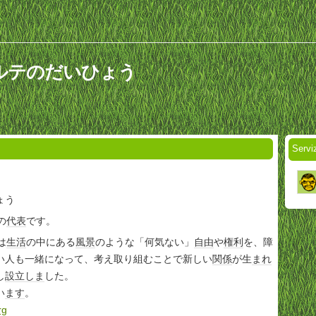
i リベルテのだいひょう
。
Serv
ょう
の
代表
です。
は
生活
の中にある
風景
のような「何気ない」
自由
や
権利
を、障
い人も一緒になって、考え取り組むことで新しい
関係
が生
まれ
し
設立
しま
した。
い
ます
。
rg