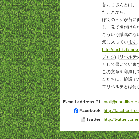
苔おじさんとは、
たこ
と
から
。
ぼくの
ヒゲ
が苔に
し一発で名付けら
こういう躊躇のな
気に入ってい
ます
http://mshkztk.npo-
ブログ
は
リベルテ
として書いてい
ま
この
文章
を
印刷
し
友だちに、
施設
で
て
リベルテ
とは何
E-mail address #1
mail@npo-liberte.
Facebook
http://facebook.c
Twitter
http://twitter.com/