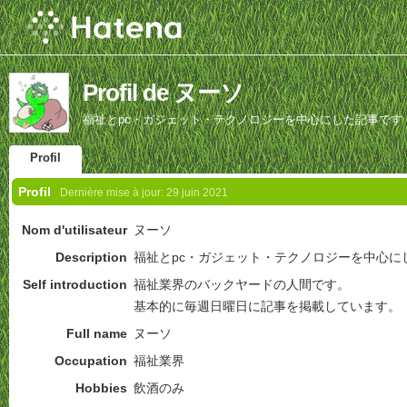
Profil de ヌーソ
福祉とpc・ガジェット・テクノロジーを中心にした記事です
Profil
Profil
Dernière mise à jour:
29 juin 2021
Nom d'utilisateur
ヌーソ
Description
福祉とpc・ガジェット・テクノロジーを中心に
Self introduction
福祉業界のバックヤードの人間です。
基本的に毎週日曜日に記事を掲載しています。
Full name
ヌーソ
Occupation
福祉業界
Hobbies
飲酒のみ