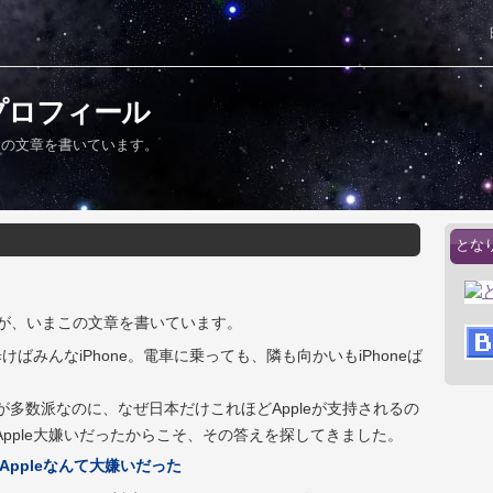
プロフィール
まこの文章を書いています。
とな
た僕が、いまこの文章を書いています。
ばみんなiPhone。電車に乗っても、隣も向かいもiPhoneば
idが多数派なのに、なぜ日本だけこれほどAppleが支持されるの
Apple大嫌いだったからこそ、その答えを探してきました。
、Appleなんて大嫌いだった