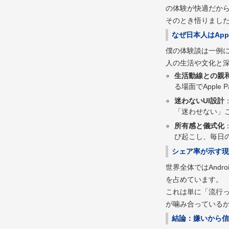
の体験が快適だから
そのとき悟りました
なぜ日本人はApp
僕の体験談は一例に
人の生活や文化と
生活動線との親
る場面でApple 
迷わないUI設計
「迷わせない」
所有感と儀式化
び起こし、毎日
シェア率が示す現
世界全体ではAndr
を占めています。
これは単に「流行っ
が噛み合っている
結論：嫌いから信