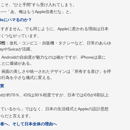
こそ、“ひと手間”すら受け入れてしまう。
──「あ、俺はもうApple信者だな」と。
leにハマるのか？
すぎません。でも同じように、Appleに惹かれる理由は日本
深くつながっています。
和性
：改札・コンビニ・自販機・タクシーなど、日常のあらゆ
PayやSuicaが活躍。
：Androidの自由度が魅力なのは確かですが、iPhoneは逆に
ことに価値がある。
：画面の美しさや統一されたデザインは「所有する喜び」を呼
の行為を小さな儀式に変える。
実
oidが約70％、iOSは30％程度ですが、日本ではiOSが6割以上
ているから」ではなく、日本の生活様式とAppleの設計思想
からだと言えます。
者へ、そして日本全体の理由へ