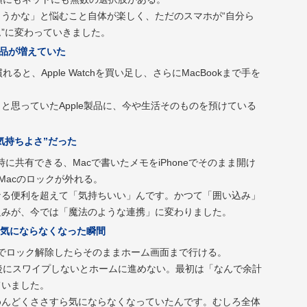
うかな」と悩むこと自体が楽しく、ただのスマホが“自分ら
”に変わっていきました。
製品が増えていた
慣れると、Apple Watchを買い足し、さらにMacBookまで手を
と思っていたApple製品に、今や生活そのものを預けている
気持ちよさ”だった
を瞬時に共有できる、Macで書いたメモをiPhoneでそのまま開け
chでMacのロックが外れる。
なる便利を超えて「気持ちいい」んです。かつて「囲い込み」
組みが、今では「魔法のような連携」に変わりました。
気にならなくなった瞬間
顔認証でロック解除したらそのままホーム画面まで行ける。
解除後にスワイプしないとホームに進めない。最初は「なんで余計
ていました。
めんどくささすら気にならなくなっていたんです。むしろ全体