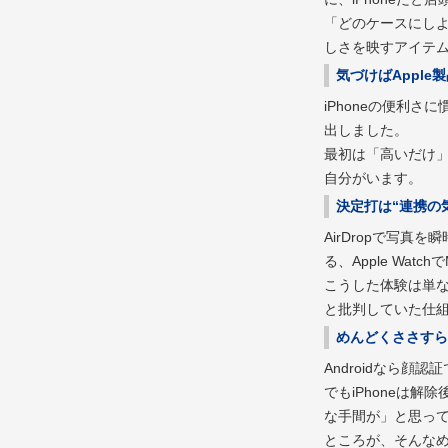
「どのケースにしよ
しさを映すアイテム
気づけばApple
iPhoneの便利さに
出しました。
最初は「高いだけ」
自分がいます。
決定打は“連携の
AirDropで写真
る、Apple Wat
こうした体験は単
と批判していた仕
めんどくささすら
Androidなら
でもiPhoneは
な手間が」と思っ
ところが、そんな