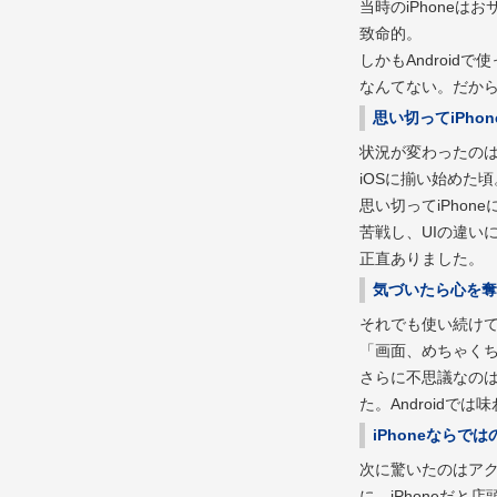
当時のiPhone
致命的。
しかもAndroid
なんてない。だから
思い切ってiPho
状況が変わったのは
iOSに揃い始めた頃
思い切ってiPho
苦戦し、UIの違い
正直ありました。
気づいたら心を奪
それでも使い続け
「画面、めちゃく
さらに不思議なの
た。Androidで
iPhoneならで
次に驚いたのはアク
に、iPhoneだ