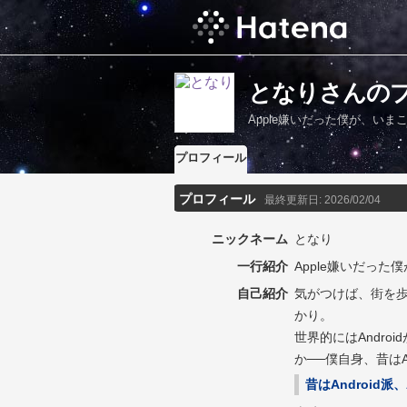
となりさんの
Apple嫌いだった僕が、い
プロフィール
プロフィール
最終更新日:
2026/02/04
ニックネーム
となり
一行紹介
Apple嫌いだっ
自己紹介
気がつけば、街を歩け
かり。
世界的にはAndro
か──僕自身、昔は
昔はAndroid派