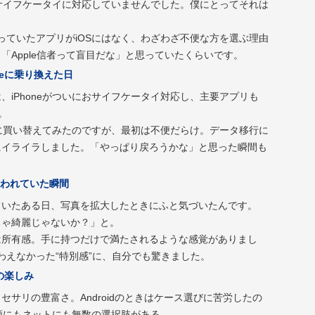
はおサイフケータイに対応していませんでした。僕にとってそれは
で使っていたアプリがiOSにはなく、わざわざ不便な方を選ぶ理由
「Apple信者って盲目だな」と思っていたくらいです。
neに乗り換えた日
、iPhoneがついにおサイフケータイ対応し、主要アプリも
。
neに買い替えてみたのですが、最初は不便だらけ。データ移行に
にイライラしました。「やっぱり戻ろうかな」と思った瞬間も
われていた瞬間
ていたある日、写真を拡大したときにふと気づいたんです。
ちゃ綺麗じゃないか？」と。
は所有感。手に持つだけで満たされるような感覚がありまし
は味わえなかった“特別感”に、自分でも驚きました。
はの楽しみ
セサリの豊富さ。Androidのときはケース選びに苦労したの
と店頭にもネットにも無数の選択肢がある。