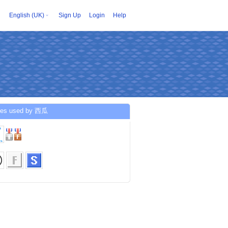
English (UK)
Sign Up
Login
Help
ces used by 西瓜