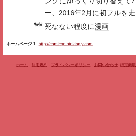
ング
にゆ
っくり切り替えて
ー
、
2016年
2月
に初フルを走
特技
死なない程度に
漫画
ホームページ 1
http://comican.strikingly.com
ホーム
-
利用規約
-
プライバシーポリシー
-
お問い合わせ
-
特定商取