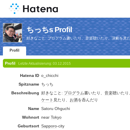
ちっちs Profil
好きなこと: プログラム書いたり、音楽聴いたり、演劇を見
Profil
Profil
Letzte Aktualisierung:
03.12.2015
Hatena ID
o_chicchi
Spitzname
ちっち
Beschreibung
好きなこと:
プログラム
書いたり、
音楽
聴いたり
ケート
見たり、
お酒
を呑んだり
Name
Satoru Ohguchi
Wohnort
near
Tokyo
Geburtsort
Sapporo
-city