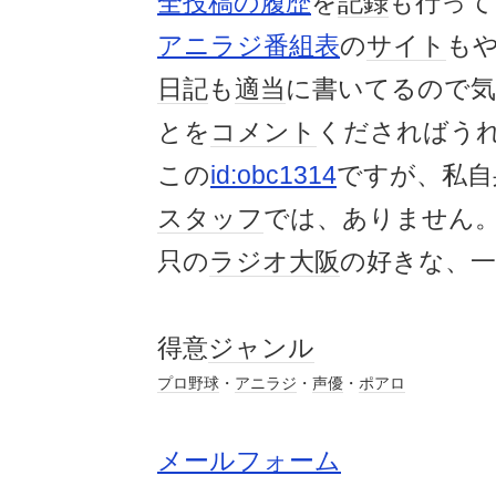
全投稿の履歴
を
記録
も行って
アニラジ番組表
の
サイト
も
日記
も
適当
に書いてるので
とを
コメント
くださればう
この
id:obc1314
ですが、私自
スタッフ
では、ありません
只の
ラジオ大阪
の好きな、一
得意
ジャンル
プロ野球
・
アニラジ
・
声優
・
ポアロ
メールフォーム