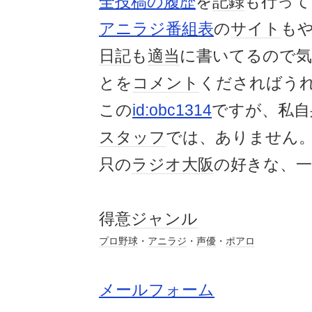
全投稿の履歴
を
記録
も行って
アニラジ番組表
の
サイト
も
日記
も
適当
に書いてるので
とを
コメント
くださればう
この
id:obc1314
ですが、私自
スタッフ
では、ありません
只の
ラジオ大阪
の好きな、一
得意
ジャンル
プロ野球
・
アニラジ
・
声優
・
ポアロ
メールフォーム