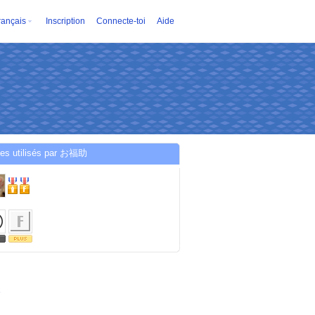
rançais
Inscription
Connecte-toi
Aide
ces utilisés par お福助