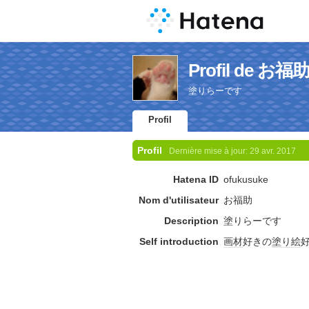
Profil de お福
塗りらーです
Profil
Profil
Dernière mise à jour:
29 avr. 2017
Hatena ID
ofukusuke
Nom d'utilisateur
お福助
Description
塗りらーです
Self introduction
画材
好きの
塗り絵
好