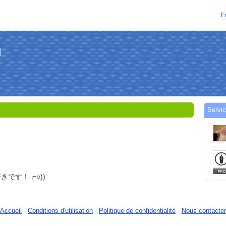
F
助
Servi
きです！┏○))
Accueil
-
Conditions d'utilisation
-
Politique de confidentialité
-
Nous contacter