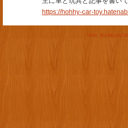
主に車と
玩具
と
記事
を書い
https://hohhy-car-toy.hatena
Home
-
Accordo con l'Ut