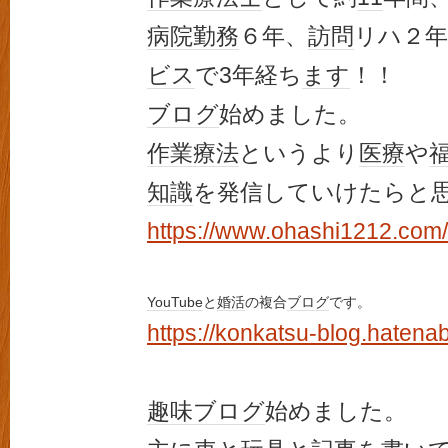
病院勤務
６年、
訪問
リハ２年
ビス
で3年経ち
ます
！！
ブログ
始めました。
作業療法
というより
医療
や
知識
を発信していけたらと
https://www.ohashi1212.com/
YouTube
と
婚活
の複合
ブログ
です。
https://konkatsu-blog.hatenab
趣味
ブログ
始めました。