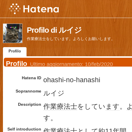
Profilo di ルイジ
作業療法士をしています。よろしくお願いします。
Profilo
Profilo
Ultimo aggiornamento:
10/feb/2020
Hatena ID
ohashi-no-hanashi
Soprannome
ルイジ
Description
作業療法士
をしてい
ます
。
す。
Self introduction
作業療法士
として約
11
年間