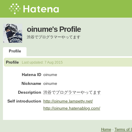
oinume's Profile
渋谷でプログラマーやってます
Profile
Profile
Last updated:
7 Aug 2015
Hatena ID
oinume
Nickname
oinume
Description
渋谷
で
プログラマー
やって
ます
Self introduction
http://oinume.lampetty.net/
http://oinume.hatenablog.com/
Home
-
Terms of 