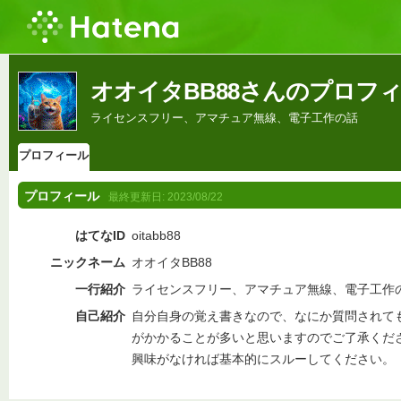
オオイタBB88さんのプロフ
ライセンスフリー、アマチュア無線、電子工作の話
プロフィール
プロフィール
最終更新日:
2023/08/22
はてなID
oitabb88
ニックネーム
オオイタBB88
一行紹介
ライセンスフリー、アマチュア無線、電子工作
自己紹介
自分自身の覚え書きなので、なにか質問されて
がかかることが多いと思いますのでご了承くだ
興味がなければ基本的にスルーしてください。