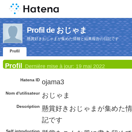
Profil de おじゃま
懸賞好きおじゃまが集めた情報と結果報告の日記です
Profil
Profil
Dernière mise à jour:
19 mai 2022
Hatena ID
ojama3
Nom d'utilisateur
おじゃま
Description
懸賞
好きおじゃまが集めた
記
です
Self introduction