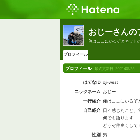
おじーさんの
俺はここにいるぞとネット
プロフィール
プロフィール
最終更新日:
2021/05/25
はてなID
oji-west
ニックネーム
おじー
一行紹介
俺はここにいるぞ
自己紹介
日々感じたこと、
何でも語ります
どうぞ仲良くして
性別
男