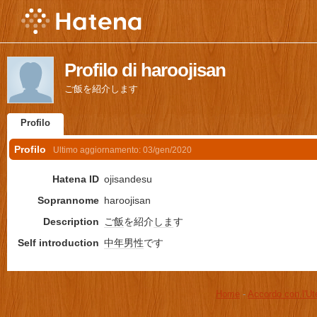
Profilo di haroojisan
ご飯を紹介します
Profilo
Profilo
Ultimo aggiornamento:
03/gen/2020
Hatena ID
ojisandesu
Soprannome
haroojisan
Description
ご飯
を紹介
しま
す
Self introduction
中年
男性
です
Home
-
Accordo con l'Ut