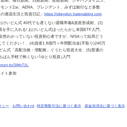
日新聞、毎日新聞、日経新聞、産経新聞、ジャパンタイムズ、
モンドZai、AERA、プレジデント、みずほ銀行など多数
んの適温生活と投資日記」
https://okeydon.hatenablog.com
E! おけいどん式 40代でも遅くない退職準備&資産形成術、(2)
得を手に入れる! おけいどん式ほったらかし米国ETF入門、
を全然わかっていない投資初心者ですが、NISAって結局どう
ください！、(4)資産1.8億円＋年間配当金(手取り)240万
どん式「高配当株・増配株」ぐうたら投資大全、(5)普通の
ちばん手軽で怖くない｢ゆとり投資｣入門
/amzn.to/3Afn71L
エイト参加
リシー
-
お問い合わせ
-
特定商取引法に基づく表示
-
資金決済法に基づく表示