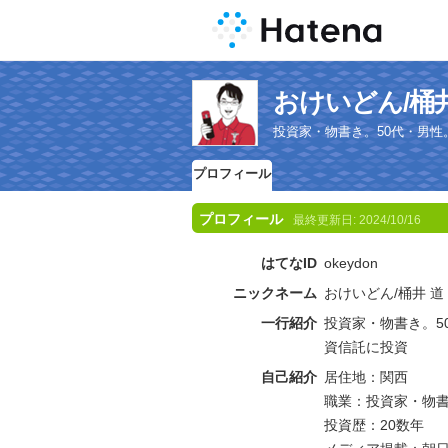
おけいどん/桶
投資家・物書き。50代・男性
プロフィール
プロフィール
最終更新日:
2024/10/16
はてなID
okeydon
ニックネーム
おけいどん/桶井 道
一行紹介
投資家・物書き。5
資信託に投資
自己紹介
居住地：関西
職業：投資家・物書
投資歴：20数年