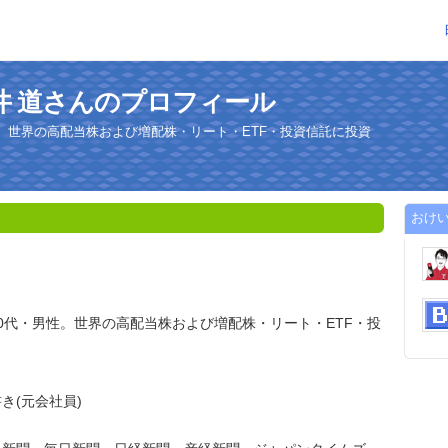
井 道さんのプロフィール
。世界の高配当株および増配株・リート・ETF・投資信託に投資
おけい
0代・男性。世界の高配当株および増配株・リート・ETF・投
き(元会社員)