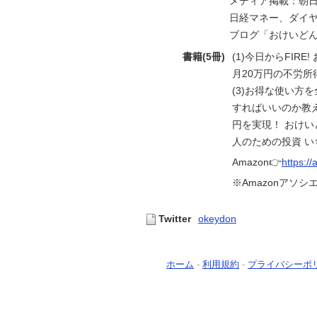
メディア掲載：朝
日経マネー、ダイヤ
ブログ「おけいど
書籍(5冊)
(1)今日からFIR
月20万円の不労所
(3)お得な使い方
すればいいのか教えて
円を実現！ おけい
人のための投資 い
Amazon👉
https:/
※Amazonアソシ
Twitter
okeydon
ホーム
-
利用規約
-
プライバシーポ